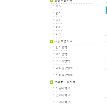
중등 학습자료
국어
영어
수학
과학
기타
고등 학습자료
언어영역
수리영역
외국어영역
과학탐구영역
사회탐구영역
수리 논구술자료
서울대학교
연세대학교
고려대학교