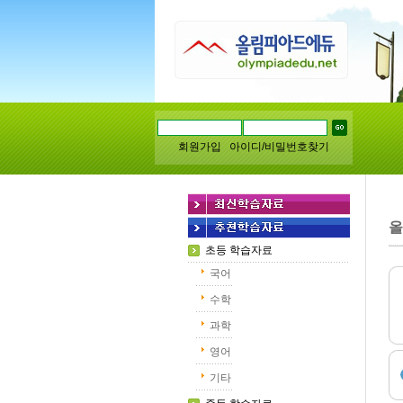
회원가입
아이디/비밀번호찾기
올
초등 학습자료
국어
수학
과학
영어
기타