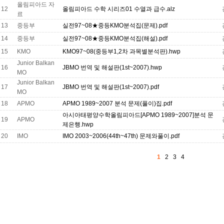
올림피아드 자
12
올림피아드 수학 시리즈01 수열과 급수.alz
료
13
중등부
실전97~08★중등KMO분석집(문제).pdf
14
중등부
실전97~08★중등KMO분석집(해설).pdf
15
KMO
KMO97~08(중등부1,2차 과목별분석판).hwp
Junior Balkan
16
JBMO 번역 및 해설판(1st~2007).hwp
MO
Junior Balkan
17
JBMO 번역 및 해설판(1st~2007).pdf
MO
18
APMO
APMO 1989~2007 분석 문제(풀이)집.pdf
아시아태평양수학올림피아드[APMO 1989~2007]분석 문
19
APMO
제은행.hwp
20
IMO
IMO 2003~2006(44th~47th) 문제와풀이.pdf
1
2
3
4