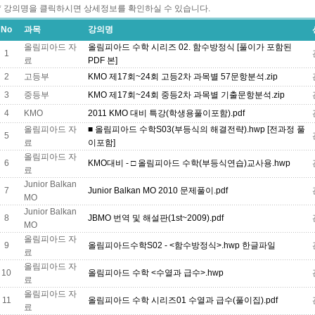
* 강의명을 클릭하시면 상세정보를 확인하실 수 있습니다.
No
과목
강의명
올림피아드 자
올림피아드 수학 시리즈 02. 함수방정식 [풀이가 포함된
1
료
PDF 본]
2
고등부
KMO 제17회~24회 고등2차 과목별 57문항분석.zip
3
중등부
KMO 제17회~24회 중등2차 과목별 기출문항분석.zip
4
KMO
2011 KMO 대비 특강(학생용풀이포함).pdf
올림피아드 자
■ 올림피아드 수학S03(부등식의 해결전략).hwp [전과정 풀
5
료
이포함]
올림피아드 자
6
KMO대비 - □ 올림피아드 수학(부등식연습)교사용.hwp
료
Junior Balkan
7
Junior Balkan MO 2010 문제풀이.pdf
MO
Junior Balkan
8
JBMO 번역 및 해설판(1st~2009).pdf
MO
올림피아드 자
9
올림피아드수학S02 - <함수방정식>.hwp 한글파일
료
올림피아드 자
10
올림피아드 수학 <수열과 급수>.hwp
료
올림피아드 자
11
올림피아드 수학 시리즈01 수열과 급수(풀이집).pdf
료