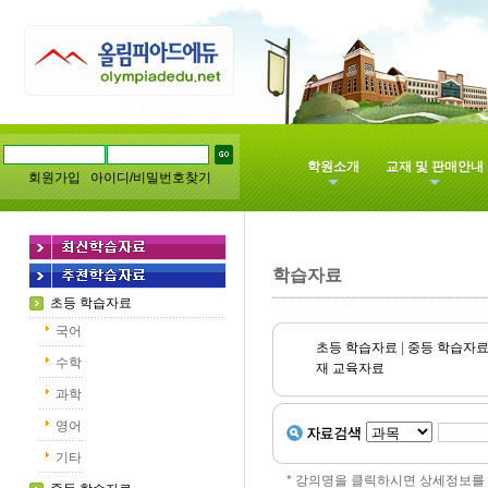
학원소개
교재 및 판매안내
회원가입
아이디/비밀번호찾기
학습자료
초등 학습자료
국어
초등 학습자료
|
중등 학습자
수학
재 교육자료
과학
영어
기타
* 강의명을 클릭하시면 상세정보를 